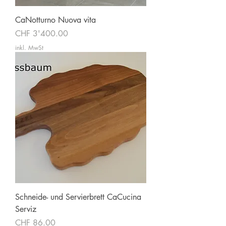
CaNotturno Nuova vita
Preis
CHF 3'400.00
inkl. MwSt
Schneide- und Servierbrett CaCucina
Serviz
Preis
CHF 86.00