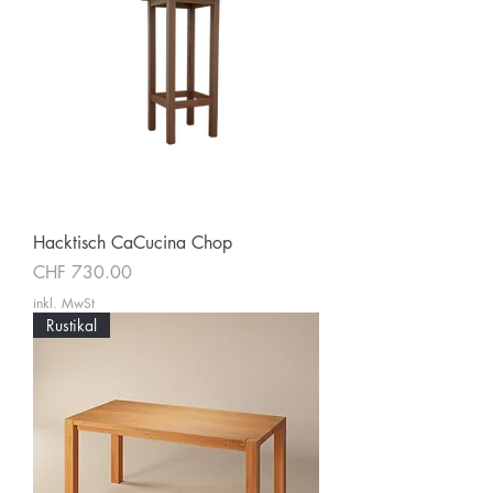
Hacktisch CaCucina Chop
Preis
CHF 730.00
inkl. MwSt
Rustikal