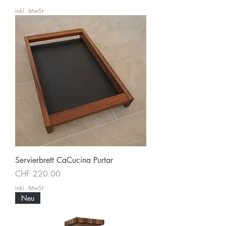
inkl. MwSt
Servierbrett CaCucina Purtar
Preis
CHF 220.00
inkl. MwSt
Neu