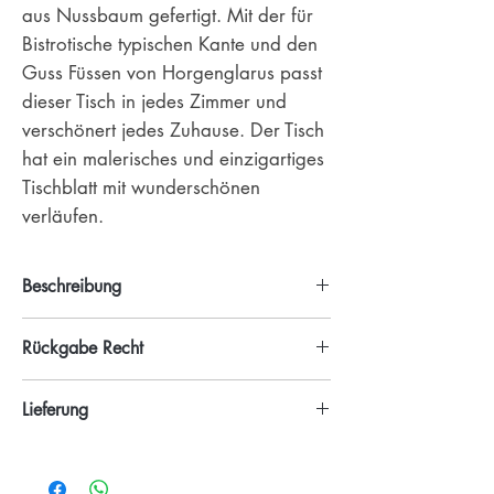
aus Nussbaum gefertigt. Mit der für
Bistrotische typischen Kante und den
Guss Füssen von Horgenglarus passt
dieser Tisch in jedes Zimmer und
verschönert jedes Zuhause. Der Tisch
hat ein malerisches und einzigartiges
Tischblatt mit wunderschönen
verläufen.
Beschreibung
Material
Rückgabe Recht
Tischplatte: Nussbaum
Gestell: Gusseisen von
Sie haben ein Rückgaberecht von 7
Horgenglarus
Lieferung
Tagen ab Lieferdatum. Nach einer
Farbe
Rückgabe erhalten Sie einen Gutschein in
Tischplatte: Hellbraun - Dunkelbraun,
Die Lieferung des Möbels übernehmen wir
der Höhe des bezahlten Betrages.
Nussbaum
persönlich im Raum Bern.