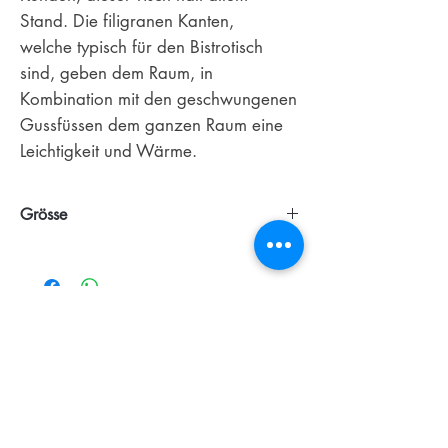
Stand. Die filigranen Kanten,
welche typisch für den Bistrotisch
sind, geben dem Raum, in
Kombination mit den geschwungenen
Gussfüssen dem ganzen Raum eine
Leichtigkeit und Wärme.
Grösse
Länge ist bestellbar bis 2'400 mm. Auf
Anfrage sind auch Übergrössen möglich.
Breite: 850 mm
Dicke: 25 mm
Höhe Tischblatt: 730 mm
Ähnliche
Produkte